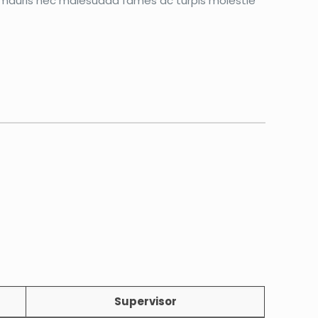
s, mauris nec malesuada fames ac turpis molestie
Supervisor