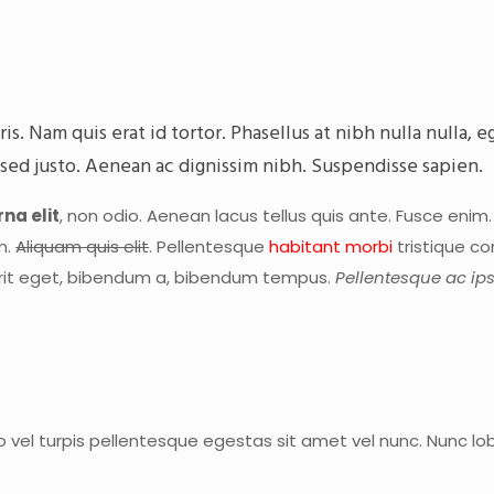
is. Nam quis erat id tortor. Phasellus at nibh nulla nulla, 
 sed justo. Aenean ac dignissim nibh. Suspendisse sapien.
na elit
, non odio. Aenean lacus tellus quis ante. Fusce enim
m.
Aliquam quis elit
. Pellentesque
habitant morbi
tristique co
erit eget, bibendum a, bibendum tempus.
Pellentesque ac i
 vel turpis pellentesque egestas sit amet vel nunc. Nunc lo