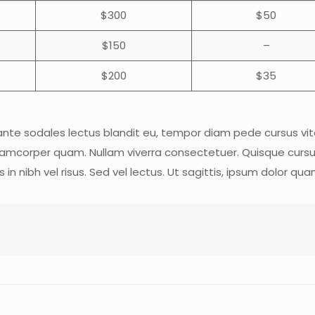
$300
$50
$150
–
$200
$35
s ante sodales lectus blandit eu, tempor diam pede cursus vitae
amcorper quam. Nullam viverra consectetuer. Quisque cursus e
nibh vel risus. Sed vel lectus. Ut sagittis, ipsum dolor qua