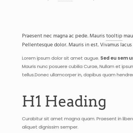
Praesent nec magna ac pede. Mauris
tooltip
maur
Pellentesque dolor. Mauris in est. Vivamus lacus
Lorem ipsum dolor sit amet augue.
Sed eu sem ur
Mauris nunc posuere cubilia Curae, Nullam et ipsu
tellus.Donec ullamcorper in, dapibus quam hendr
H1 Heading
Curabitur sit amet magna quam. Praesent in libero
aliquet dignissim semper.