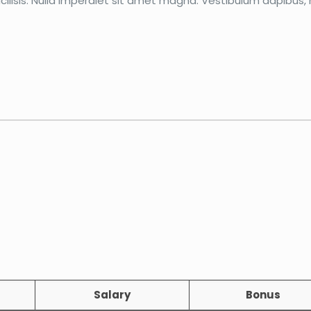
acilisis. Nulla imperdiet sit amet magna. Vestibulum dapibu
Salary
Bonus